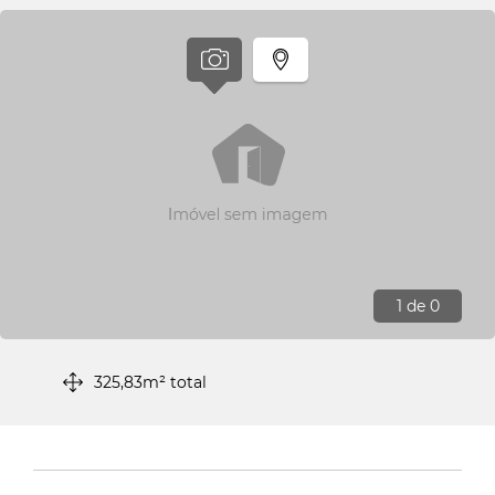
1
de 0
325,83m² total