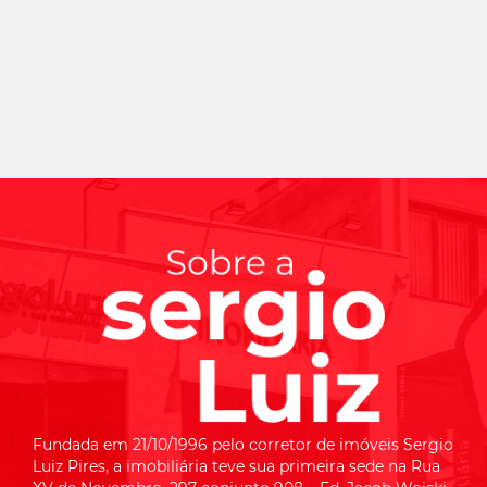
Fundada em 21/10/1996 pelo corretor de imóveis Sergio
Luiz Pires, a imobiliária teve sua primeira sede na Rua