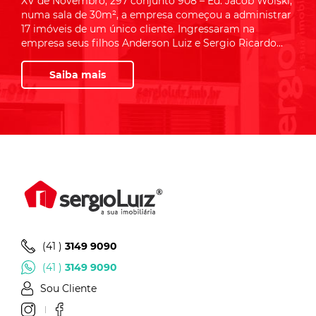
XV de Novembro, 297 conjunto 908 – Ed. Jacob Woiski,
numa sala de 30m², a empresa começou a administrar
17 imóveis de um único cliente. Ingressaram na
empresa seus filhos Anderson Luiz e Sergio Ricardo...
Saiba mais
(41 )
3149 9090
(41 )
3149 9090
Sou Cliente