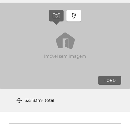
1
de 0
325,83m² total