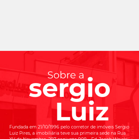
Fundada em 21/10/1996 pelo corretor de imóveis Sergio
Luiz Pires, a imobiliária teve sua primeira sede na Rua