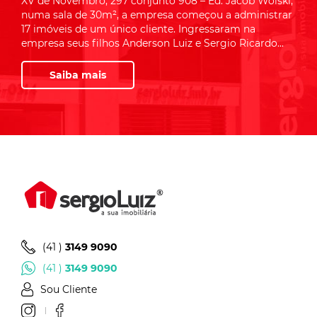
XV de Novembro, 297 conjunto 908 – Ed. Jacob Woiski,
numa sala de 30m², a empresa começou a administrar
17 imóveis de um único cliente. Ingressaram na
empresa seus filhos Anderson Luiz e Sergio Ricardo...
Saiba mais
(41 )
3149 9090
(41 )
3149 9090
Sou Cliente