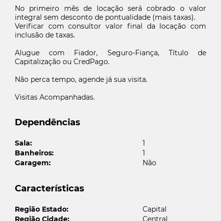
No primeiro mês de locação será cobrado o valor
integral sem desconto de pontualidade (mais taxas).
Verificar com consultor valor final da locação com
inclusão de taxas.
Alugue com Fiador, Seguro-Fiança, Título de
Capitalização ou CredPago.
Não perca tempo, agende já sua visita.
Guarde seus imóveis favoritos
Você tem certeza que deseja apagar seus imóveis
Visitas Acompanhadas.
Preencha seu e-mail para ter acesso aos seus imóveis
favoritos
favoritos
Dependências
Excluir
Sala:
1
Envie o link da ficha para seu fiador
Cancelar
Imóveis excluídos com sucesso
E-mail cadastrado com sucesso
Banheiros:
1
Cadastrar
Garagem:
Não
Seu nome
Acessar favoritos
Características
Região Estado:
Capital
Nome do fiador
Região Cidade:
Central