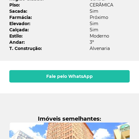
Piso:
CERÂMICA
Sacada:
Sim
Farmácia:
Próximo
Email do fiador
Elevador:
Sim
Calçada:
Sim
Estilo:
Moderno
Andar:
3º
Enviar
T. Construção:
Alvenaria
Fale pelo WhatsApp
Imóveis semelhantes: