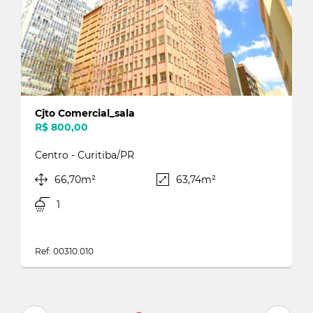
Cjto Comercial_sala
R$ 800,00
Centro - Curitiba/PR
66,70m²
63,74m²
1
Ref: 00310.010