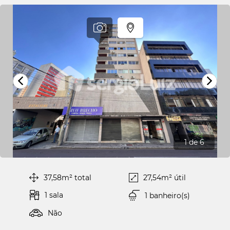
1
de 6
37,58m² total
27,54m² útil
1 sala
1 banheiro(s)
Não