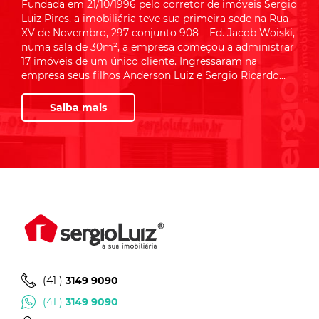
Fundada em 21/10/1996 pelo corretor de imóveis Sergio
Luiz Pires, a imobiliária teve sua primeira sede na Rua
XV de Novembro, 297 conjunto 908 – Ed. Jacob Woiski,
numa sala de 30m², a empresa começou a administrar
17 imóveis de um único cliente. Ingressaram na
empresa seus filhos Anderson Luiz e Sergio Ricardo...
Saiba mais
(41 )
3149 9090
(41 )
3149 9090