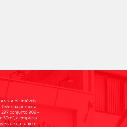
orretor de imóveis
a teve sua primeira
 297 conjunto 908 –
de 30m², a empresa
óveis de um único