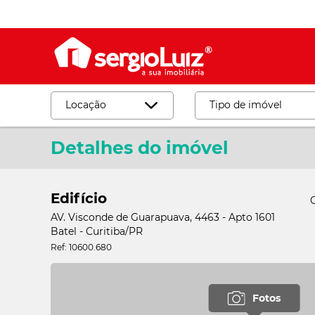
Locação
Tipo de imóvel
Detalhes do imóvel
Desmarcar
Locação
Venda
Apartamento
Edifício
Barracão_Galp
AV. Visconde de Guarapuava, 4463 - Apto 1601
Casa Comercial
Batel - Curitiba/PR
Ref: 10600.680
Casa Residencia
Cjto
Fotos
Comercial_Sala
Loja