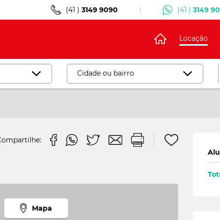
(41 )
3149 9090
(41 )
3149 9
Locação
Cidade ou bairro
Desmarcar
Campo Magro
15
Compartilhe:
ão
Jardim Cecilia
3
Alu
Curitiba
1
Tot
l
Agua Verde
1
Bairro Alto
8
Mapa
Bigorrilho
26