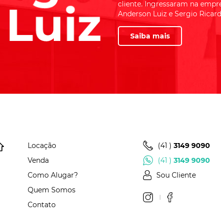
cliente. Ingressaram na empre
Quatro Barras
Anderson Luiz e Sergio Ricardo
Centro
Saiba mais
Sao Jose dos Pinhais
Costeira
(41 )
3149 9090
Locação
Venda
(41 )
3149 9090
Sou Cliente
Como Alugar?
Quem Somos
Contato