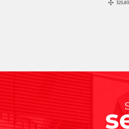
325,8
Nom
Ema