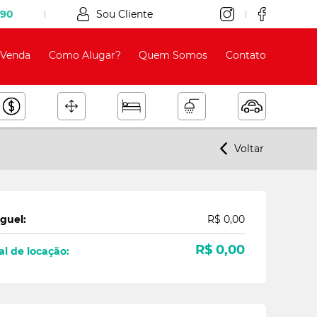
090
Sou Cliente
Venda
Como Alugar?
Quem Somos
Contato
Voltar
guel:
R$ 0,00
R$ 0,00
al de locação: