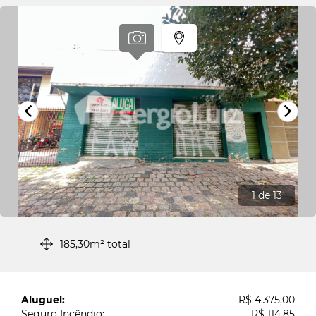
1
de 13
185,30m² total
Aluguel:
R$ 4.375,00
Seguro Incêndio:
R$ 114,85