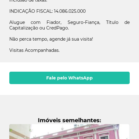
inclusão de taxas.
Você tem certeza que deseja apagar seus imóveis
Preencha seu e-mail para ter acesso aos seus imóveis
INDICAÇÃO FISCAL: 14.086.025.000
favoritos
favoritos
Alugue com Fiador, Seguro-Fiança, Título de
Envie o link da ficha para seu fiador
Excluir
Capitalização ou CredPago.
Seu nome
Cancelar
Não perca tempo, agende já sua visita!
Imóveis excluídos com sucesso
E-mail cadastrado com sucesso
Cadastrar
Visitas Acompanhadas.
Acessar favoritos
Nome do fiador
Fale pelo WhatsApp
Email do fiador
Enviar
Imóveis semelhantes: