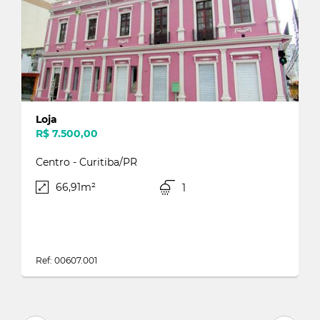
Loja
R$ 7.500,00
Centro - Curitiba/PR
66,91m²
1
Ref: 00607.001