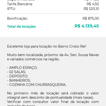
Tarifa Bancária:
R$ 4,50
IPTU:
R$ 520,10
Bonificação:
R$ 875,00
R$ 4.139,45
Total de locação:
Excelente loja para locação no Bairro Cristo Rei!
Muito bem localizada, próximo da Av. Sen. Souza Naves
e variados comércios na região.
- AMPLO ESPAÇO;
- 02 SALAS;
- DEPÓSITO;
- BANHEIROS;
- COZINHA COM CHURRASQUEIRA;
No primeiro mês de locação será cobrado o valor
integral sem desconto de pontualidade (mais taxas).
Verificar com consultor valor final da locação com
Guarde seus imóveis favoritos