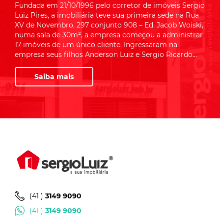
Fundada em 21/10/1996 pelo corretor de imóveis Sergio
Luiz Pires, a imobiliária teve sua primeira sede na Rua
XV de Novembro, 297 conjunto 908 – Ed. Jacob Woiski,
numa sala de 30m², a empresa começou a administrar
17 imóveis de um único cliente. Ingressaram na
empresa seus filhos Anderson Luiz e Sergio Ricardo...
Saiba mais
(41 )
3149 9090
(41 )
3149 9090