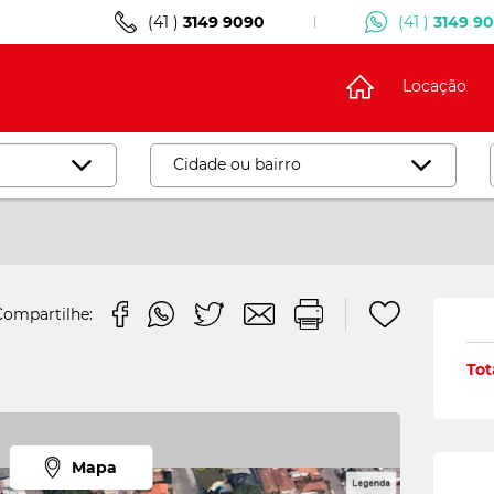
(41 )
3149 9090
(41 )
3149 9
Locação
Cidade ou bairro
Desmarcar
Campo Magro
15
Compartilhe:
ão
Jardim Cecilia
3
Curitiba
1
Tot
l
Agua Verde
1
Bairro Alto
8
Mapa
Bigorrilho
26