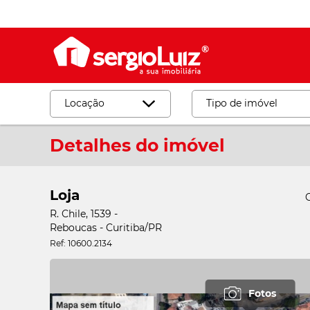
Locação
Tipo de imóvel
Detalhes do imóvel
Desmarcar
Locação
Venda
Apartamento
Loja
Barracão_Galp
R. Chile, 1539 -
Casa Comercial
Reboucas - Curitiba/PR
Ref: 10600.2134
Casa Residencia
Cjto
Fotos
Comercial_Sala
Loja