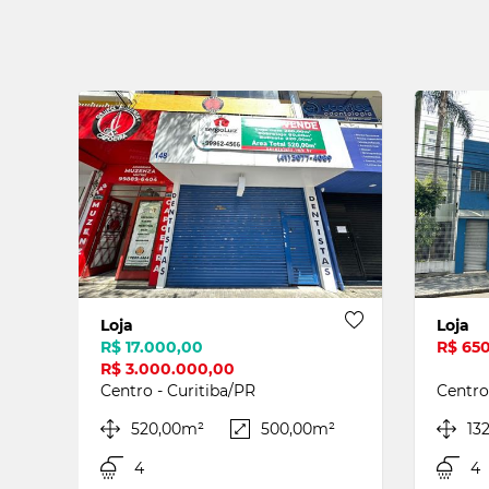
Envi
Se
Nom
Ema
Loja
Loja
R$ 17.000,00
R$ 65
R$ 3.000.000,00
Centro - Curitiba/PR
Centro
520,00m²
500,00m²
13
4
4