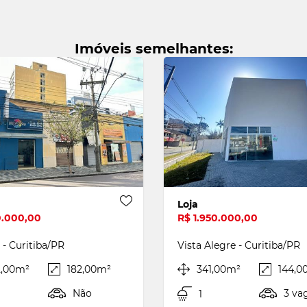
e o link da ficha para seu fiador
Quatro Barras
u nome
Centro
Imóveis semelhantes:
Sao Jose dos Pinhais
e do fiador
Costeira
il do fiador
Loja
Enviar
0.000,00
R$ 1.950.000,00
 - Curitiba/PR
Vista Alegre - Curitiba/PR
2,00m²
182,00m²
341,00m²
144,0
Não
3 va
1