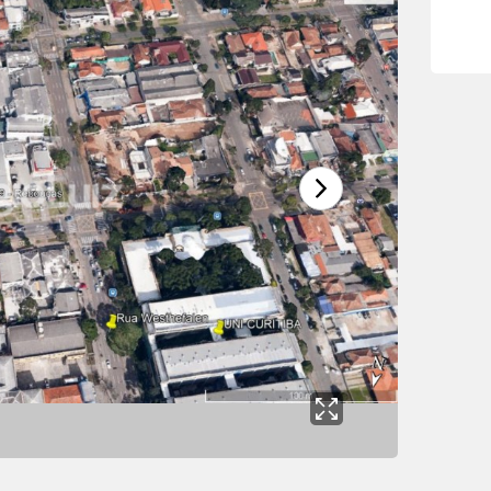
Boa Vista
5
Boqueirao
1
Butiatuvinha
3
Campo Comprido
Capao Raso
Centro
Centro Civico
Cristo Rei
Merces
Pilarzinho
Pinheirinho