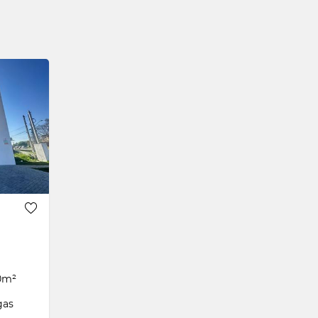
0m²
gas