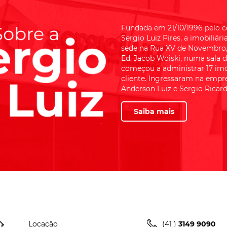
Fundada em 21/10/1996 pelo c
Sergio Luiz Pires, a imobiliári
sede na Rua XV de Novembro,
Ed. Jacob Woiski, numa sala 
começou a administrar 17 im
cliente. Ingressaram na empre
Anderson Luiz e Sergio Ricardo
Saiba mais
(41 )
3149 9090
Locação