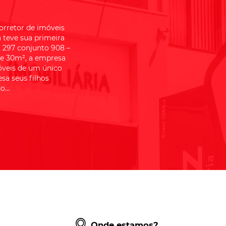
orretor de imóveis
a teve sua primeira
 297 conjunto 908 –
de 30m², a empresa
óveis de um único
sa seus filhos
...
Onde estamos?