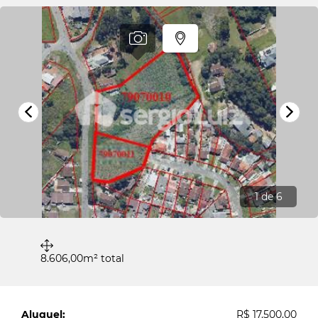
1
de 6
8.606,00m² total
Aluguel:
R$ 17.500,00