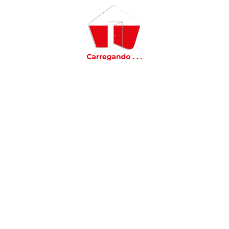
Aplicar
Metragem
M² mínimo:
M² máximo:
Limpar
Aplicar
Dormitórios
Aplicar
Banheiros
Aplicar
Vagas
Aplicar