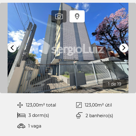
1
de 19
123,00m² total
123,00m² útil
3 dorm
(s)
2 banheiro(s)
1 vaga