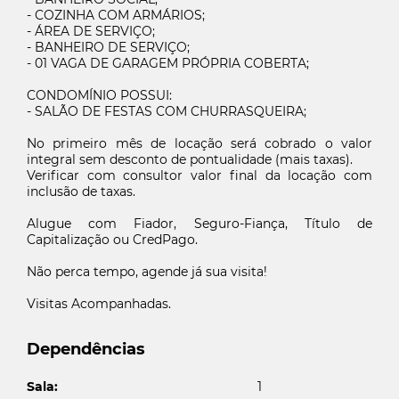
- COZINHA COM ARMÁRIOS;
- ÁREA DE SERVIÇO;
- BANHEIRO DE SERVIÇO;
- 01 VAGA DE GARAGEM PRÓPRIA COBERTA;
CONDOMÍNIO POSSUI:
- SALÃO DE FESTAS COM CHURRASQUEIRA;
No primeiro mês de locação será cobrado o valor
integral sem desconto de pontualidade (mais taxas).
Verificar com consultor valor final da locação com
inclusão de taxas.
Alugue com Fiador, Seguro-Fiança, Título de
Guarde seus imóveis favoritos
Capitalização ou CredPago.
Você tem certeza que deseja apagar seus imóveis
Preencha seu e-mail para ter acesso aos seus imóveis
Não perca tempo, agende já sua visita!
favoritos
favoritos
Visitas Acompanhadas.
Excluir
Dependências
Cancelar
Imóveis excluídos com sucesso
E-mail cadastrado com sucesso
Envie o link da ficha para seu fiador
Cadastrar
Sala:
1
Acessar favoritos