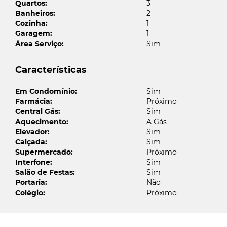
Quartos:
3
Seu nome
Banheiros:
2
Cozinha:
1
Garagem:
1
Área Serviço:
Sim
Nome do fiador
Características
Email do fiador
Em Condomínio:
Sim
Farmácia:
Próximo
Central Gás:
Sim
Aquecimento:
A Gás
Elevador:
Sim
Enviar
Calçada:
Sim
Supermercado:
Próximo
Interfone:
Sim
Salão de Festas:
Sim
Portaria:
Não
Colégio:
Próximo