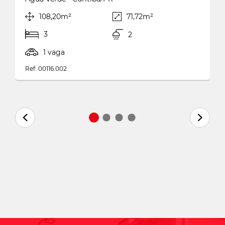
108,20m²
71,72m²
3
2
1 vaga
Ref: 00116.002